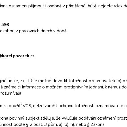
nna oznámení přijmout i osobně v přiměřené lhůtě, nejdéle však 
 593
ou osobou v pracovních dnech v době:
@karelpozarek.cz
o jiné údaje, z nichž je možné dovodit totožnost oznamovatele b) 
obě známa c) informace o možném protiprávním jednání, k němuž do
yrozumívala
a použití VOS, nelze zaručit ochranu totožnosti oznamovatele n
ákona povinný subjekt sděluje, že vylučuje podávání oznámení pros
nost podle § 2 odst. 3 písm. a), b), h), nebo j) Zákona.