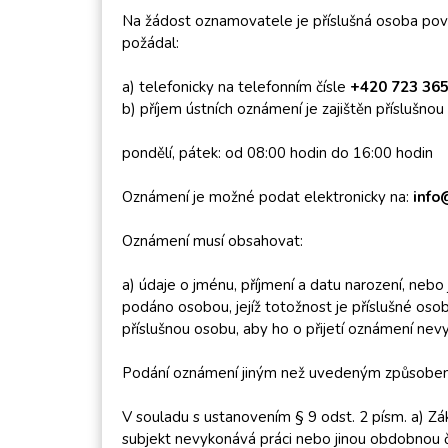
Na žádost oznamovatele je příslušná osoba povi
požádal:
a) telefonicky na telefonním čísle
+420 723 365
b) příjem ústních oznámení je zajištěn příslušn
pondělí, pátek: od 08:00 hodin do 16:00 hodin
Oznámení je možné podat elektronicky na:
info
Oznámení musí obsahovat:
a) údaje o jménu, příjmení a datu narození, neb
podáno osobou, jejíž totožnost je příslušné os
příslušnou osobu, aby ho o přijetí oznámení nev
Podání oznámení jiným než uvedeným způsobem z
V souladu s ustanovením § 9 odst. 2 písm. a) Z
subjekt nevykonává práci nebo jinou obdobnou čin