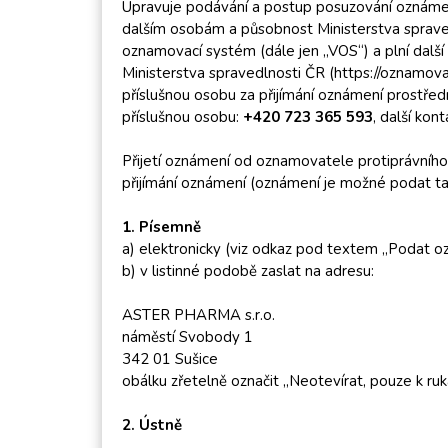
Upravuje podávání a postup posuzování oznámení
dalším osobám a působnost Ministerstva sprave
oznamovací systém (dále jen „VOS“) a plní dalš
Ministerstva spravedlnosti ČR (https://oznamova
příslušnou osobu za přijímání oznámení prostředn
příslušnou osobu:
+420 723 365 593
, další ko
Přijetí oznámení od oznamovatele protiprávního
přijímání oznámení (oznámení je možné podat ta
1. Písemně
a) elektronicky (viz odkaz pod textem „Podat o
b) v listinné podobě zaslat na adresu:
ASTER PHARMA s.r.o.
náměstí Svobody 1
342 01 Sušice
obálku zřetelně označit „Neotevírat, pouze k ru
2. Ústně