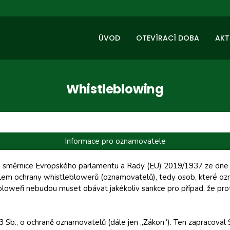
ÚVOD
OTEVÍRACÍ DOBA
AKT
Whistleblowing
Informace pro oznamovatele
ta směrnice Evropského parlamentu a Rady (EU) 2019/1937 ze dne 2
lem ochrany whistleblowerů (oznamovatelů), tedy osob, které oznámí
bloweři nebudou muset obávat jakékoliv sankce pro případ, že proti
3 Sb., o ochraně oznamovatelů (dále jen „Zákon“). Ten zapracoval