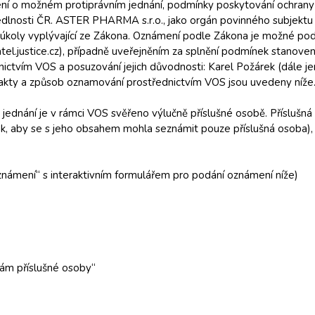
 o možném protiprávním jednání, podmínky poskytování ochrany fyz
dlnosti ČR. ASTER PHARMA s.r.o., jako orgán povinného subjektu 
í úkoly vyplývající ze Zákona. Oznámení podle Zákona je možné po
tel.justice.cz), případně uveřejněním za splnění podmínek stanove
ictvím VOS a posuzování jejich důvodnosti: Karel Požárek (dále jen
ntakty a způsob oznamování prostřednictvím VOS jsou uvedeny níže
 jednání je v rámci VOS svěřeno výlučně příslušné osobě. Příslušn
k, aby se s jeho obsahem mohla seznámit pouze příslušná osoba), 
známení“ s interaktivním formulářem pro podání oznámení níže)
kám příslušné osoby“